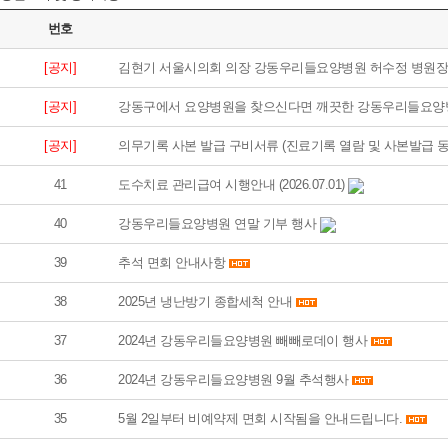
번호
[공지]
김현기 서울시의회 의장 강동우리들요양병원 허수정 병원장
[공지]
강동구에서 요양병원을 찾으신다면 깨끗한 강동우리들요양
[공지]
의무기록 사본 발급 구비서류 (진료기록 열람 및 사본발급 동
41
도수치료 관리급여 시행안내 (2026.07.01)
40
강동우리들요양병원 연말 기부 행사
39
추석 면회 안내사항
38
2025년 냉난방기 종합세척 안내
37
2024년 강동우리들요양병원 빼빼로데이 행사
36
2024년 강동우리들요양병원 9월 추석행사
35
5월 2일부터 비예약제 면회 시작됨을 안내드립니다.