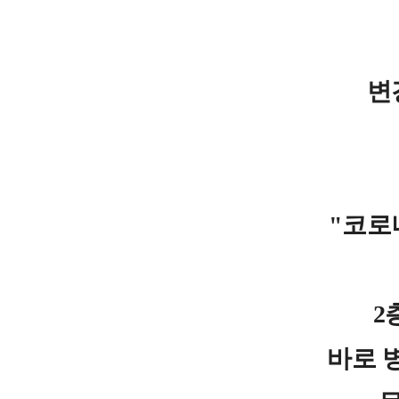
변
"코로
2
바로 